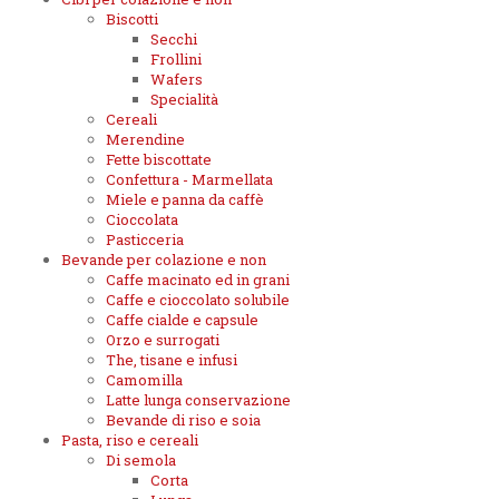
Biscotti
Secchi
Frollini
Wafers
Specialità
Cereali
Merendine
Fette biscottate
Confettura - Marmellata
Miele e panna da caffè
Cioccolata
Pasticceria
Bevande per colazione e non
Caffe macinato ed in grani
Caffe e cioccolato solubile
Caffe cialde e capsule
Orzo e surrogati
The, tisane e infusi
Camomilla
Latte lunga conservazione
Bevande di riso e soia
Pasta, riso e cereali
Di semola
Corta