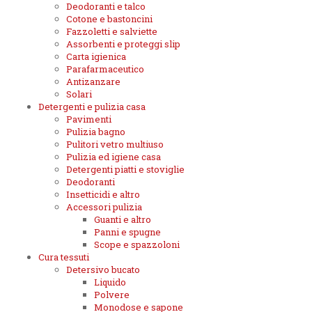
Deodoranti e talco
Cotone e bastoncini
Fazzoletti e salviette
Assorbenti e proteggi slip
Carta igienica
Parafarmaceutico
Antizanzare
Solari
Detergenti e pulizia casa
Pavimenti
Pulizia bagno
Pulitori vetro multiuso
Pulizia ed igiene casa
Detergenti piatti e stoviglie
Deodoranti
Insetticidi e altro
Accessori pulizia
Guanti e altro
Panni e spugne
Scope e spazzoloni
Cura tessuti
Detersivo bucato
Liquido
Polvere
Monodose e sapone