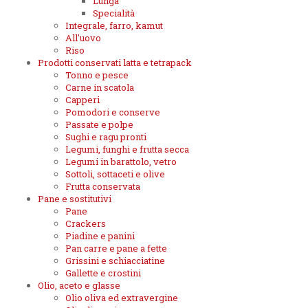
Lunga
Specialità
Integrale, farro, kamut
All'uovo
Riso
Prodotti conservati latta e tetrapack
Tonno e pesce
Carne in scatola
Capperi
Pomodori e conserve
Passate e polpe
Sughi e ragu pronti
Legumi, funghi e frutta secca
Legumi in barattolo, vetro
Sottoli, sottaceti e olive
Frutta conservata
Pane e sostitutivi
Pane
Crackers
Piadine e panini
Pan carre e pane a fette
Grissini e schiacciatine
Gallette e crostini
Olio, aceto e glasse
Olio oliva ed extravergine