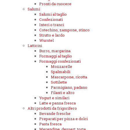
Pronti da cuocere
Salumi
Salumi al taglio
Confezionati
Interi o tranci
Cotechino, zampone, stinco
Strutto e lardo
Wurstel
Latticini
Burro, margarina
Formaggi al taglio
Formaggi confezionati
Mozzarelle
Spalmabili
Mascarpone, ricotta
Sottilette
Parmigiano, padano
Filanti e altro
Yogurt e similari
Latte e panna fresca
Altri prodotti da frigorifero
Bevande fresche
Preparati per pizza e dolci
Pasta fresca
Merendine, dessert, torte