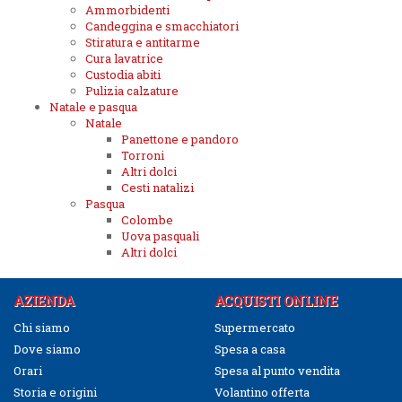
Ammorbidenti
Candeggina e smacchiatori
Stiratura e antitarme
Cura lavatrice
Custodia abiti
Pulizia calzature
Natale e pasqua
Natale
Panettone e pandoro
Torroni
Altri dolci
Cesti natalizi
Pasqua
Colombe
Uova pasquali
Altri dolci
AZIENDA
ACQUISTI ONLINE
Chi siamo
Supermercato
Dove siamo
Spesa a casa
Orari
Spesa al punto vendita
Storia e origini
Volantino offerta