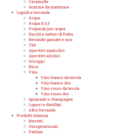
Caramelle
Gomme da masticare
Liquidi e bevande
Acqua
Acqua lt.0,5
Preparati per acqua
Succhi e nettari di frutta
Bevande gassate e non
Thè
Aperitivi analcolici
Aperitivi alcolici
Sciroppi
Birra
Vino
Vino bianco da tavola
Vino bianco doc
Vino rosso da tavola
Vino rosso doc
Spumanti e champagne
Liquori e distillati
Altre bevande
Prodotti infanzia
Biscotti
Omogeneizzati
Pastine