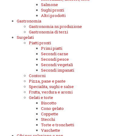
Salmone
Sughi pronti
Altri prodotti
Gastronomia
Gastronomia ns.produzione
Gastronomia di terzi
Surgelati
Piatti pronti
Primi piatti
Secondi carne
Secondi pesce
Secondi vegetali
Secondi impanati
Contorni
Pizza, pane e paste
Specialita, sughi e salse
Frutta, verdura e aromi
Gelati e torte
Biscotto
Cono gelato
Coppette
Stecchi
Torte e tronchetti
Vaschette
Cibi per colazione e non