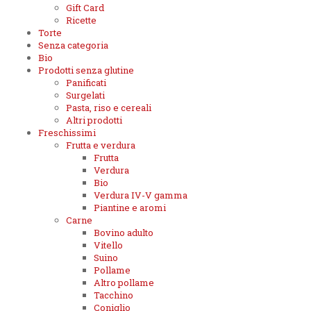
Gift Card
Ricette
Torte
Senza categoria
Bio
Prodotti senza glutine
Panificati
Surgelati
Pasta, riso e cereali
Altri prodotti
Freschissimi
Frutta e verdura
Frutta
Verdura
Bio
Verdura IV-V gamma
Piantine e aromi
Carne
Bovino adulto
Vitello
Suino
Pollame
Altro pollame
Tacchino
Coniglio