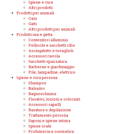
Igiene e cura
Altri prodotti
Prodotti per animali
Cani
Gatti
Altri prodotti per animali
Prodotti usa e getta
Contenitori alluminio
Pellicole e sacchetti cibo
Asciugatutto e tovaglioli
Accessori tavola
Sacchetti spazzatura
Barbecue e giardinaggio
Pile, lampadine, elettrico
Igiene e cura persona
Shampoo
Balsamo
Bagnoschiuma
Fissativi, lozioni e coloranti
Accessori capelli
Rasatura e depilazione
Trattamento persona
Saponi e igiene intima
Igiene orale
Profumeria e cosmetica