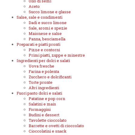
Olio di semi
Aceto
Succo limone e glasse
Salse, sale e condimenti
Dadi e succo limone
Sale, aromi e spezie
Maionese e salse
Panna, besciamella
Preparati e piatti pronti
Pizze e contorni
Primi piatti, zuppe e minestre
Ingredienti per dolci e salati
Uova fresche
Farina e polenta
Zucchero e dolcificanti
Torte pronte
Altri ingredienti
Fuori pasto dolci e salati
Patatine e pop corn
Salatini e mais
Formaggini
Budini e dessert
Tavolette cioccolato
Barrette e ovetti di cioccolato
Cioccolatini e snack