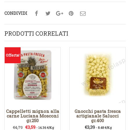
CONDIVIDI
PRODOTTI CORRELATI
Offerta!
Cappelletti mignon alla
Gnocchi pasta fresca
carne Luciana Mosconi
artigianale Salucci
gr.250
gr.400
Il
Il
€
3,59
€
3,39
€
4,79
- 14.36 €/Kg
- 8.48 €/Kg