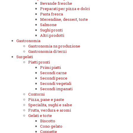
Bevande fresche
Preparati per pizza e dolci
Pasta fresca
Merendine, dessert, torte
Salmone
Sughi pronti
Altri prodotti
Gastronomia
Gastronomia ns.produzione
Gastronomia di terzi
Surgelati
Piatti pronti
Primi piatti
Secondi carne
Secondi pesce
Secondi vegetali
Secondi impanati
Contorni
Pizza, pane e paste
Specialita, sughi e salse
Frutta, verdura e aromi
Gelati e torte
Biscotto
Cono gelato
Coppette