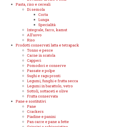
Pasta, riso e cereali
Di semola
Corta
Lunga
Specialità
Integrale, farro, kamut
All'uovo
Riso
Prodotti conservati latta e tetrapack
Tonno e pesce
Carne in scatola
Capperi
Pomodori e conserve
Passate e polpe
Sughi e ragu pronti
Legumi, funghi e frutta secca
Legumi in barattolo, vetro
Sottoli, sottaceti e olive
Frutta conservata
Pane e sostitutivi
Pane
Crackers
Piadine e panini
Pan carre e pane a fette
Grissini e schiacciatine