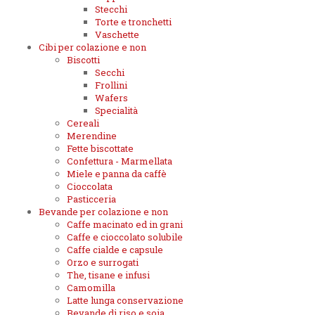
Stecchi
Torte e tronchetti
Vaschette
Cibi per colazione e non
Biscotti
Secchi
Frollini
Wafers
Specialità
Cereali
Merendine
Fette biscottate
Confettura - Marmellata
Miele e panna da caffè
Cioccolata
Pasticceria
Bevande per colazione e non
Caffe macinato ed in grani
Caffe e cioccolato solubile
Caffe cialde e capsule
Orzo e surrogati
The, tisane e infusi
Camomilla
Latte lunga conservazione
Bevande di riso e soia