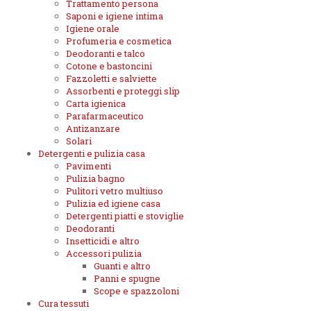
Trattamento persona
Saponi e igiene intima
Igiene orale
Profumeria e cosmetica
Deodoranti e talco
Cotone e bastoncini
Fazzoletti e salviette
Assorbenti e proteggi slip
Carta igienica
Parafarmaceutico
Antizanzare
Solari
Detergenti e pulizia casa
Pavimenti
Pulizia bagno
Pulitori vetro multiuso
Pulizia ed igiene casa
Detergenti piatti e stoviglie
Deodoranti
Insetticidi e altro
Accessori pulizia
Guanti e altro
Panni e spugne
Scope e spazzoloni
Cura tessuti