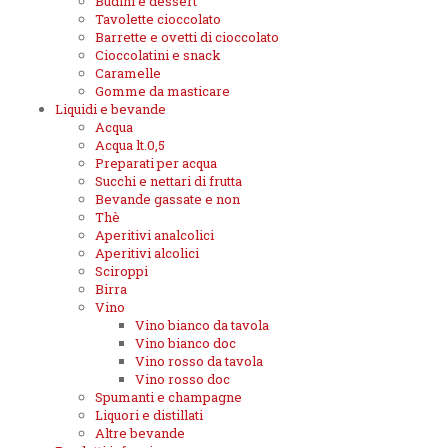
Budini e dessert
Tavolette cioccolato
Barrette e ovetti di cioccolato
Cioccolatini e snack
Caramelle
Gomme da masticare
Liquidi e bevande
Acqua
Acqua lt.0,5
Preparati per acqua
Succhi e nettari di frutta
Bevande gassate e non
Thè
Aperitivi analcolici
Aperitivi alcolici
Sciroppi
Birra
Vino
Vino bianco da tavola
Vino bianco doc
Vino rosso da tavola
Vino rosso doc
Spumanti e champagne
Liquori e distillati
Altre bevande