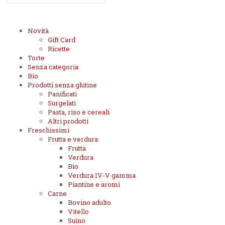
€4,79.
€3,59.
Novità
Gift Card
Ricette
Torte
Senza categoria
Bio
Prodotti senza glutine
Panificati
Surgelati
Pasta, riso e cereali
Altri prodotti
Freschissimi
Frutta e verdura
Frutta
Verdura
Bio
Verdura IV-V gamma
Piantine e aromi
Carne
Bovino adulto
Vitello
Suino