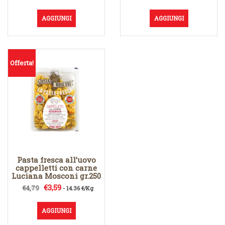
prezzo
prezzo
originale
attuale
AGGIUNGI
AGGIUNGI
era:
è:
€4,79.
€3,59.
Offerta!
Pasta fresca all’uovo
cappelletti con carne
Luciana Mosconi gr.250
Il
Il
€
3,59
€
4,79
- 14.36 €/Kg
prezzo
prezzo
originale
attuale
AGGIUNGI
era:
è: