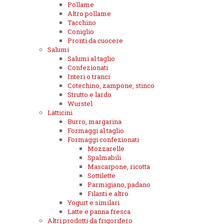
Pollame
Altro pollame
Tacchino
Coniglio
Pronti da cuocere
Salumi
Salumi al taglio
Confezionati
Interi o tranci
Cotechino, zampone, stinco
Strutto e lardo
Wurstel
Latticini
Burro, margarina
Formaggi al taglio
Formaggi confezionati
Mozzarelle
Spalmabili
Mascarpone, ricotta
Sottilette
Parmigiano, padano
Filanti e altro
Yogurt e similari
Latte e panna fresca
Altri prodotti da frigorifero