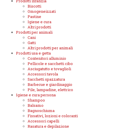
Prodotti infanzia
Biscotti
Omogeneizzati
Pastine
Igiene e cura
Altri prodotti
Prodotti per animali
Cani
Gatti
Altri prodotti per animali
Prodotti usa e getta
Contenitori alluminio
Pellicole e sacchetti cibo
Asciugatutto e tovaglioli
Accessori tavola
Sacchetti spazzatura
Barbecue e giardinaggio
Pile, lampadine, elettrico
Igiene e cura persona
Shampoo
Balsamo
Bagnoschiuma
Fissativi, lozioni e coloranti
Accessori capelli
Rasatura e depilazione