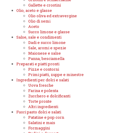
Gallette e crostini
Olio, aceto e glasse
Olio oliva ed extravergine
Olio di semi
Aceto
Succo limone e glasse
Salse, sale e condimenti
Dadi e succo limone
Sale, aromi e spezie
Maionese e salse
Panna, besciamella
Preparati e piatti pronti
Pizze e contorni
Primi piatti, zuppe e minestre
Ingredienti per dolci e salati
Uova fresche
Farina e polenta
Zucchero e dolcificanti
Torte pronte
Altri ingredienti
Fuori pasto dolci e salati
Patatine e pop corn
Salatini e mais
Formaggini