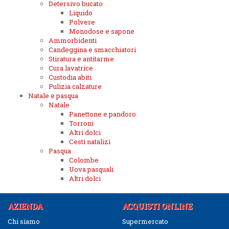
Detersivo bucato
Liquido
Polvere
Monodose e sapone
Ammorbidenti
Candeggina e smacchiatori
Stiratura e antitarme
Cura lavatrice
Custodia abiti
Pulizia calzature
Natale e pasqua
Natale
Panettone e pandoro
Torroni
Altri dolci
Cesti natalizi
Pasqua
Colombe
Uova pasquali
Altri dolci
AZIENDA
ACQUISTI ONLINE
Chi siamo
Supermercato